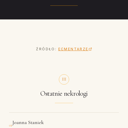
ŹRÓDŁO:
ECMENTARZE
III
Ostatnie nekrologi
Joanna Staniek
01