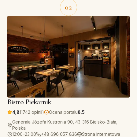
02
Bistro Piekarnik
4,8
(1742 opinii)
Ocena portalu
8,5
Generała Józefa Kustronia 90, 43-316 Bielsko-Biała,
Polska
12:00–23:00
+48 696 057 836
Strona internetowa