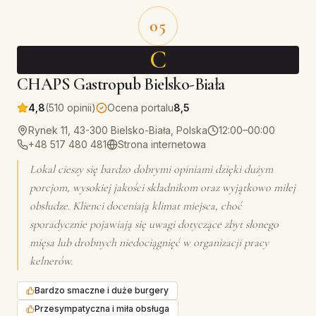
05
C
CHAPS Gastropub Bielsko-Biała
4,8
(510 opinii)
Ocena portalu
8,5
Rynek 11, 43-300 Bielsko-Biała, Polska
12:00–00:00
+48 517 480 481
Strona internetowa
Lokal cieszy się bardzo dobrymi opiniami dzięki dużym
porcjom, wysokiej jakości składnikom oraz wyjątkowo miłej
obsłudze. Klienci doceniają klimat miejsca, choć
sporadycznie pojawiają się uwagi dotyczące zbyt słonego
mięsa lub drobnych niedociągnięć w organizacji pracy
kelnerów.
Bardzo smaczne i duże burgery
Przesympatyczna i miła obsługa