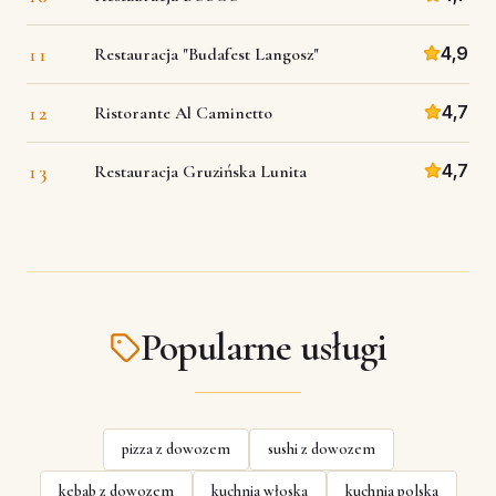
11
4,9
Restauracja "Budafest Langosz"
12
4,7
Ristorante Al Caminetto
13
4,7
Restauracja Gruzińska Lunita
Popularne usługi
pizza z dowozem
sushi z dowozem
kebab z dowozem
kuchnia włoska
kuchnia polska