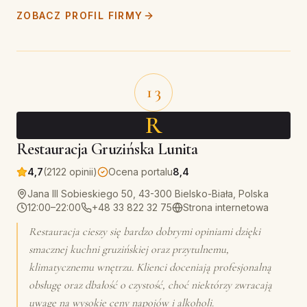
ZOBACZ PROFIL FIRMY
13
R
Restauracja Gruzińska Lunita
4,7
(2122 opinii)
Ocena portalu
8,4
Jana III Sobieskiego 50, 43-300 Bielsko-Biała, Polska
12:00–22:00
+48 33 822 32 75
Strona internetowa
Restauracja cieszy się bardzo dobrymi opiniami dzięki
smacznej kuchni gruzińskiej oraz przytulnemu,
klimatycznemu wnętrzu. Klienci doceniają profesjonalną
obsługę oraz dbałość o czystość, choć niektórzy zwracają
uwagę na wysokie ceny napojów i alkoholi.