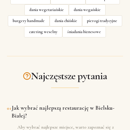
dania wegetariańskie
dania wegańskie
burgery handmade
dania chińskie
pierogi tradycyjne
catering weselny
śniadania biznesowe
Najczęstsze pytania
Jak wybrać najlepszą restaurację w Bielsku-
01
Białej?
Aby wybrać najlepsze miejsce, warto zapoznać się z