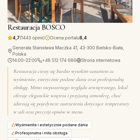
Restauracja BOSCO
4,7
(1443 opinii)
Ocena portalu
8,4
Generała Stanisława Maczka 41, 43-300 Bielsko-Biała,
Polska
14:00–22:00
+48 512 174 686
Strona internetowa
Restauracja cieszy się bardzo wysokim uznaniem za
wyśmienite, estetycznie podane dania oraz profesjonalną
obsługę. Mimo niepozornego wyglądu zewnętrznego, lokal
oferuje eleganckie wnętrza i przyjazną atmosferę, choć
zdarzają się pojedyncze zastrzeżenia dotyczące temperatury
w sali oraz precyzji opisów w menu.
Wyśmienite i estetycznie podane dania
Profesjonalna i miła obsługa