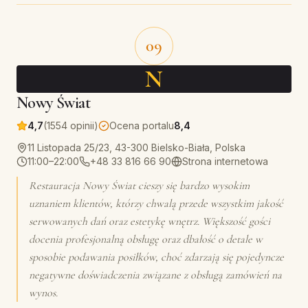
09
N
Nowy Świat
4,7
(1554 opinii)
Ocena portalu
8,4
11 Listopada 25/23, 43-300 Bielsko-Biała, Polska
11:00–22:00
+48 33 816 66 90
Strona internetowa
Restauracja Nowy Świat cieszy się bardzo wysokim
uznaniem klientów, którzy chwalą przede wszystkim jakość
serwowanych dań oraz estetykę wnętrz. Większość gości
docenia profesjonalną obsługę oraz dbałość o detale w
sposobie podawania posiłków, choć zdarzają się pojedyncze
negatywne doświadczenia związane z obsługą zamówień na
wynos.