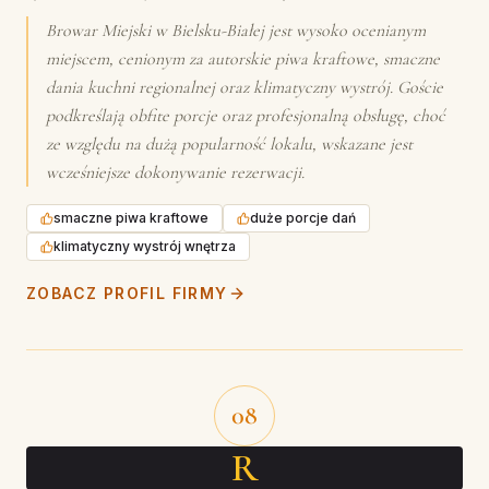
Browar Miejski w Bielsku-Białej jest wysoko ocenianym
miejscem, cenionym za autorskie piwa kraftowe, smaczne
dania kuchni regionalnej oraz klimatyczny wystrój. Goście
podkreślają obfite porcje oraz profesjonalną obsługę, choć
ze względu na dużą popularność lokalu, wskazane jest
wcześniejsze dokonywanie rezerwacji.
smaczne piwa kraftowe
duże porcje dań
klimatyczny wystrój wnętrza
ZOBACZ PROFIL FIRMY
08
R