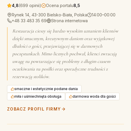
4,8
(699 opinii)
Ocena portalu
8,5
Rynek 14, 43-300 Bielsko-Biała, Polska
14:00–00:00
+48 33 483 35 69
Strona internetowa
Restauracja cieszy się bardzo wysokim uznaniem klientów
dzięki smacznym, kreatywnym daniom oraz wyjątkowej
dbałości o gości, przejawiającej się w darmowych
poczęstunkach. Mimo licznych pochwał, klienci zwracają
uwagę na powtarzające się problemy z długim czasem
oczekiwania na posiłki oraz sporadyczne trudności z
rezerwacją stolików.
smaczne i estetycznie podane dania
miła i uśmiechnięta obsługa
darmowa woda dla gości
ZOBACZ PROFIL FIRMY