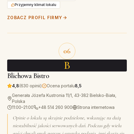
Przyjemny klimat lokalu
ZOBACZ PROFIL FIRMY
06
B
Blichowa Bistro
4,8
(630 opinii)
Ocena portalu
8,5
Generała Józefa Kustronia 11/1, 43-382 Bielsko-Biała,
Polska
11:00–21:00
+48 514 260 900
Strona internetowa
Opinie o lokalu są skrajnie podzielone, wskazując na dużą
niestabilność jakości serwowanych dań. Podczas gdy wielu
gości chwali smak potraw i estetykę podania, inni skarżą się