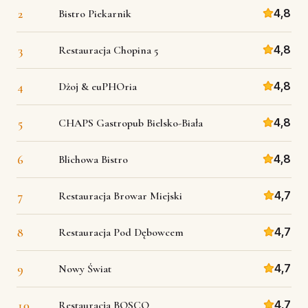
2
4,8
Bistro Piekarnik
3
4,8
Restauracja Chopina 5
4
4,8
Dżoj & euPHOria
5
4,8
CHAPS Gastropub Bielsko-Biała
6
4,8
Blichowa Bistro
7
4,7
Restauracja Browar Miejski
8
4,7
Restauracja Pod Dębowcem
9
4,7
Nowy Świat
10
4,7
Restauracja BOSCO