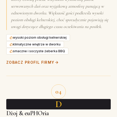
serwowanych dań oraz wyjątkową atmosferę panującą w
odnowionym dworku. Większość gości podkreśla wysoki
poziom obsługi kelnerskiej, choć sporadycznie pojawiają się
uwagi dotyczące długiego czasu oczekiwania na posiłek.
wysoki poziom obsługi kelnerskiej
klimatyczne wnętrze w dworku
smaczne i soczyste żeberka BBQ
ZOBACZ PROFIL FIRMY
04
D
Dżoj & euPHOria