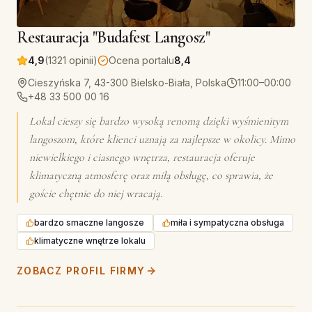
Restauracja "Budafest Langosz"
4,9
(1321 opinii)
Ocena portalu
8,4
Cieszyńska 7, 43-300 Bielsko-Biała, Polska
11:00–00:00
+48 33 500 00 16
Lokal cieszy się bardzo wysoką renomą dzięki wyśmienitym
langoszom, które klienci uznają za najlepsze w okolicy. Mimo
niewielkiego i ciasnego wnętrza, restauracja oferuje
klimatyczną atmosferę oraz miłą obsługę, co sprawia, że
goście chętnie do niej wracają.
bardzo smaczne langosze
miła i sympatyczna obsługa
klimatyczne wnętrze lokalu
ZOBACZ PROFIL FIRMY