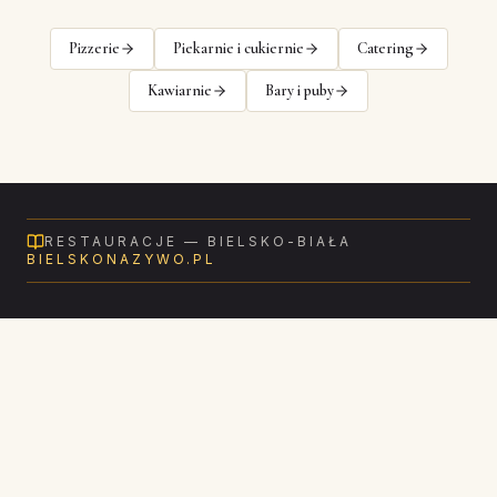
Pizzerie
Piekarnie i cukiernie
Catering
Kawiarnie
Bary i puby
RESTAURACJE
—
BIELSKO-BIAŁA
BIELSKONAZYWO.PL