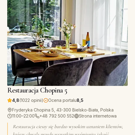
Restauracja Chopina 5
4,8
(1022 opinii)
Ocena portalu
8,5
Fryderyka Chopina 5, 43-300 Bielsko-Biała, Polska
11:00–22:00
+48 792 500 552
Strona internetowa
Restauracja cieszy się bardzo wysokim uznaniem klientów,
którzy chwalą przede wszystkim wyśmienitą jakość