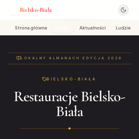
Bielsko-Biała
B
Strona główna
Firmy
Aktualności
Ludzie
LOKALNY ALMANACH
·
EDYCJA 2026
BIELSKO-BIAŁA
Restauracje Bielsko-
Biała