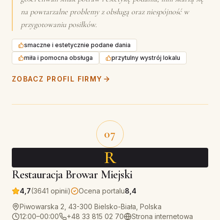
na powtarzalne problemy z obsługą oraz niespójność w
przygotowaniu posiłków.
smaczne i estetycznie podane dania
miła i pomocna obsługa
przytulny wystrój lokalu
ZOBACZ PROFIL FIRMY
07
R
Restauracja Browar Miejski
4,7
(3641 opinii)
Ocena portalu
8,4
Piwowarska 2, 43-300 Bielsko-Biała, Polska
12:00–00:00
+48 33 815 02 70
Strona internetowa