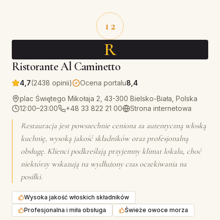
12
R
Ristorante Al Caminetto
4,7
(2438 opinii)
Ocena portalu
8,4
plac Świętego Mikołaja 2, 43-300 Bielsko-Biała, Polska
12:00–23:00
+48 33 822 21 00
Strona internetowa
Restauracja jest powszechnie ceniona za autentyczną włoską
kuchnię, wysoką jakość składników oraz profesjonalną
obsługę. Klienci podkreślają przyjemny klimat lokalu, choć
niektórzy wskazują na wydłużony czas oczekiwania na
posiłki.
Wysoka jakość włoskich składników
Profesjonalna i miła obsługa
Świeże owoce morza