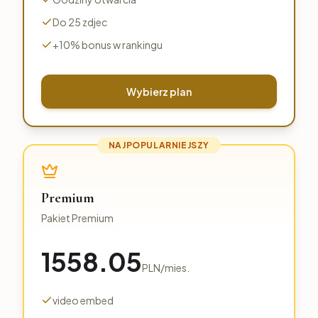
Do 25 zdjec
+10% bonus w rankingu
Wybierz plan
NAJPOPULARNIEJSZY
Premium
Pakiet Premium
1558.05
PLN
/
mies.
video embed