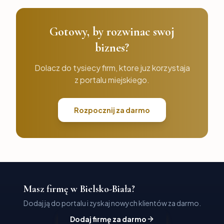
Gotowy, by rozwinac swoj
biznes?
Dolacz do tysiecy firm, ktore juz korzystaja
z portalu miejskiego.
Rozpocznij za darmo
Masz firmę w Bielsko-Biała?
Dodaj ją do portalu i zyskaj nowych klientów za darmo.
Dodaj firmę za darmo