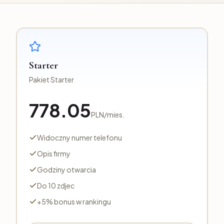
Starter
Pakiet Starter
778.05
PLN
/
mies.
Widoczny numer telefonu
Opis firmy
Godziny otwarcia
Do 10 zdjec
+5% bonus w rankingu