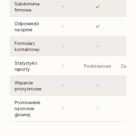
Subdomena
firmowa
Odpowiedzi
na opinie
Formularz
kontaktowy
Statystyki i
Podstawowe
Zaawa
raporty
Wsparcie
priorytetowe
Promowanie
na stronie
glownej