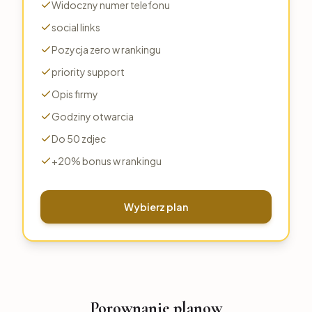
Widoczny numer telefonu
social links
Pozycja zero w rankingu
priority support
Opis firmy
Godziny otwarcia
Do 50 zdjec
+20% bonus w rankingu
Wybierz plan
Porownanie planow