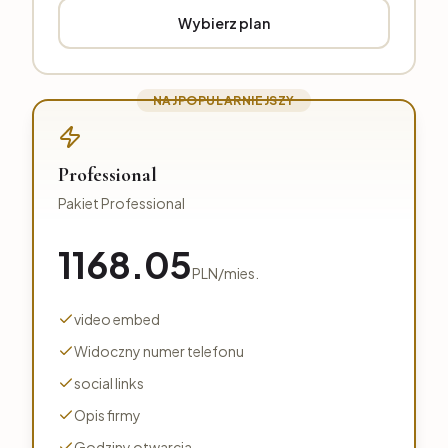
Wybierz plan
NAJPOPULARNIEJSZY
Professional
Pakiet Professional
1168.05
PLN
/
mies.
video embed
Widoczny numer telefonu
social links
Opis firmy
Godziny otwarcia