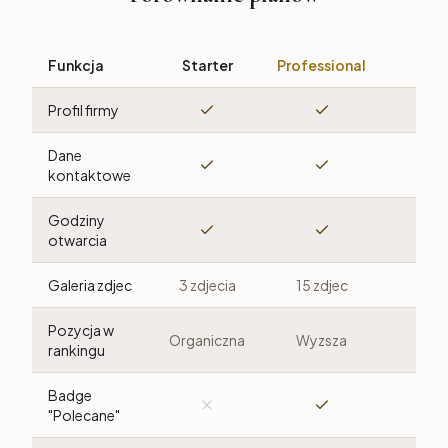
Funkcja
Starter
Professional
Pre
Profil firmy
Dane
kontaktowe
Godziny
otwarcia
Galeria zdjec
3 zdjecia
15 zdjec
Bez 
Pozycja w
Organiczna
Wyzsza
Najw
rankingu
Badge
"Polecane"