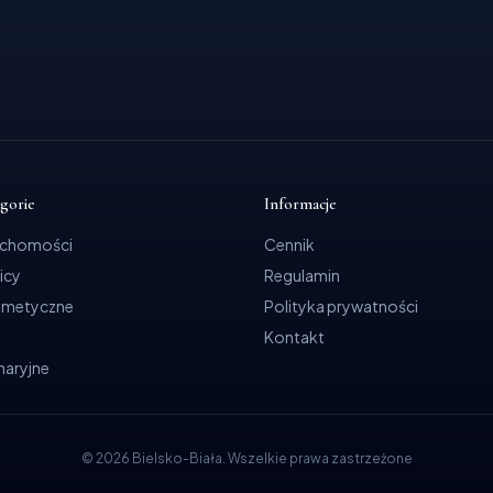
egorie
Informacje
uchomości
Cennik
icy
Regulamin
smetyczne
Polityka prywatności
Kontakt
ynaryjne
©
2026
Bielsko-Biała
.
Wszelkie prawa zastrzeżone