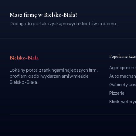
Masz firmę w Bielsko-Biała?
Dodaj ją do portalu i zyskaj nowych klientów za darmo.
Popularne kat
Bielsko-Biała
Agencje nier
Lokalny portal z rankingami najlepszych firm,
profilami osób i wydarzeniami w mieście
Auto mechan
Bielsko-Biała.
Gabinety ko
Pizzerie
Kliniki weter