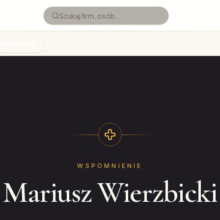
Nekrologi
WSPOMNIENIE
Mariusz Wierzbicki