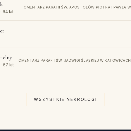
ek
CMENTARZ PARAFII ŚW. APOSTOŁÓW PIOTRA I PAWŁA
· 64 lat
er
cielny
CMENTARZ PARAFII ŚW. JADWIGI ŚLĄSKIEJ W KATOWICACH
· 67 lat
WSZYSTKIE NEKROLOGI