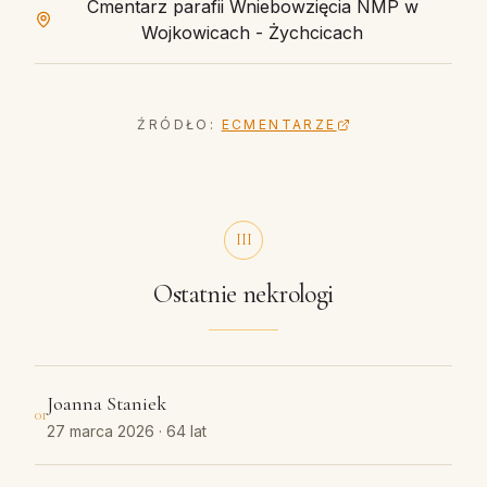
Cmentarz parafii Wniebowzięcia NMP w
Wojkowicach - Żychcicach
ŹRÓDŁO:
ECMENTARZE
III
Ostatnie nekrologi
Joanna Staniek
01
27 marca 2026
· 64 lat