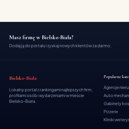
Masz firmę w Bielsko-Biała?
Dodaj ją do portalu i zyskaj nowych klientów za darmo.
Popularne kat
Bielsko-Biała
Agencje nier
Lokalny portal z rankingami najlepszych firm,
profilami osób i wydarzeniami w mieście
Auto mechan
Bielsko-Biała.
Gabinety ko
Pizzerie
Kliniki weter