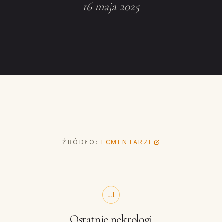
16 maja 2025
ŹRÓDŁO:
ECMENTARZE
III
Ostatnie nekrologi