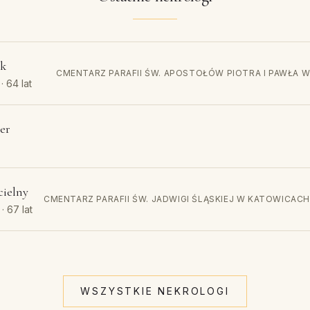
ek
CMENTARZ PARAFII ŚW. APOSTOŁÓW PIOTRA I PAWŁA
· 64 lat
er
cielny
CMENTARZ PARAFII ŚW. JADWIGI ŚLĄSKIEJ W KATOWICACH
· 67 lat
WSZYSTKIE NEKROLOGI