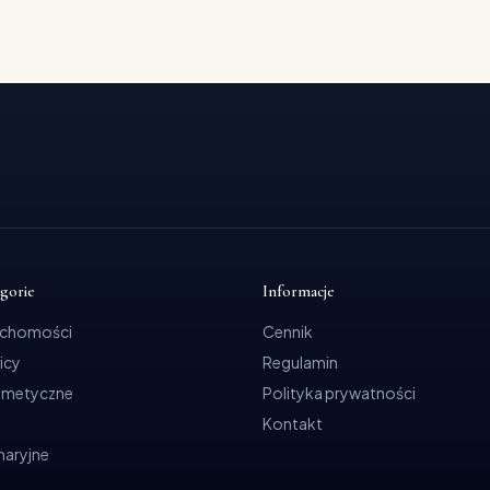
egorie
Informacje
uchomości
Cennik
icy
Regulamin
smetyczne
Polityka prywatności
Kontakt
ynaryjne