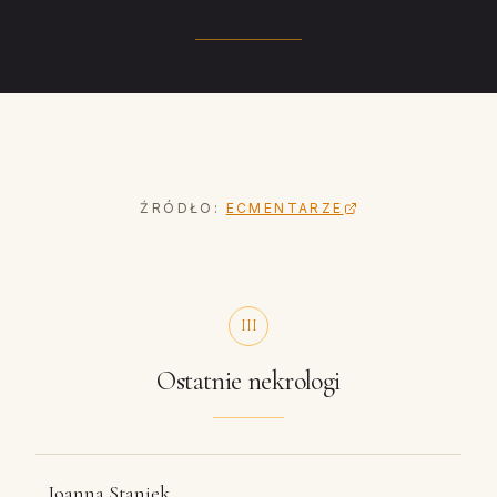
ŹRÓDŁO:
ECMENTARZE
III
Ostatnie nekrologi
Joanna Staniek