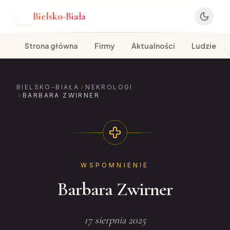
Bielsko-Biała
B
Strona główna
Firmy
Aktualności
Ludzie
BIELSKO-BIAŁA
NEKROLOGI
BARBARA ZWIRNER
WSPOMNIENIE
Barbara Zwirner
17 sierpnia 2025