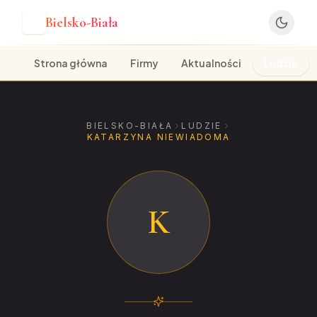
Bielsko-Biała
B
Strona główna
Firmy
Aktualności
Ludzie
BIELSKO-BIAŁA
LUDZIE
KATARZYNA NIEWIADOMA
K