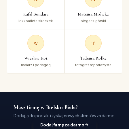
Rafał Bondara
Mateusz Mrówka
lekkoatleta skoczek
biegacz górski
W
T
Wiesław Kot
Tadeusz Rolke
malarz i pedagog
fotograf reportażysta
Masz firmę w Bielsko-Biała?
Dodaj ją do portalu i zyskaj nowych klientów za darmo.
Dodaj firmę za darmo