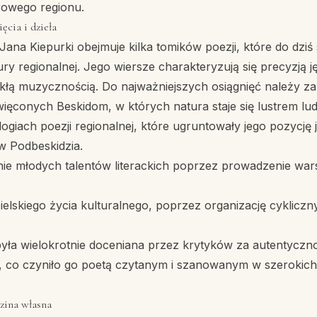
rowego regionu.
ęcia i dzieła
 Jana Kiepurki obejmuje kilka tomików poezji, które do dziś
tury regionalnej. Jego wiersze charakteryzują się precyzją 
kłą muzycznością. Do najważniejszych osiągnięć należy zal
ięconych Beskidom, w których natura staje się lustrem lud
logiach poezji regionalnej, które ugruntowały jego pozycję 
 Podbeskidzia.
ie młodych talentów literackich poprzez prowadzenie wars
elskiego życia kulturalnego, poprzez organizację cyklicz
yła wielokrotnie doceniana przez krytyków za autentyczno
i, co czyniło go poetą czytanym i szanowanym w szerokic
zina własna