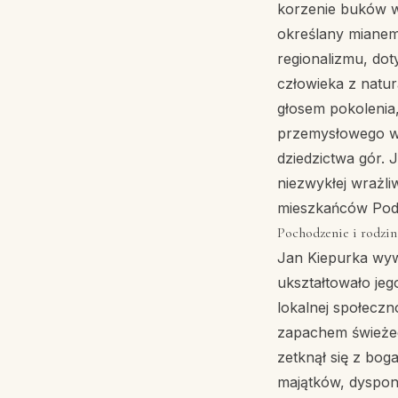
korzenie buków w
określany mianem
regionalizmu, dot
człowieka z naturą
głosem pokolenia
przemysłowego w 
dziedzictwa gór. 
niezwykłej wrażli
mieszkańców Podb
Pochodzenie i rodzin
Jan Kiepurka wywo
ukształtowało jeg
lokalnej społeczn
zapachem świeżeg
zetknął się z bog
majątków, dyspon