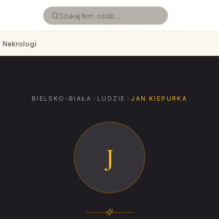
Nekrologi
BIELSKO-BIAŁA
LUDZIE
JAN KIEPURKA
J