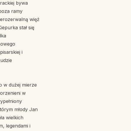
rackiej bywa
 poza ramy
nierozerwalną więź
Kiepurka stał się
dka
chowego
isarskiej i
rudzie
co w dużej mierze
korzenieni w
wypełniony
którym młody Jan
ła wielkich
, legendami i