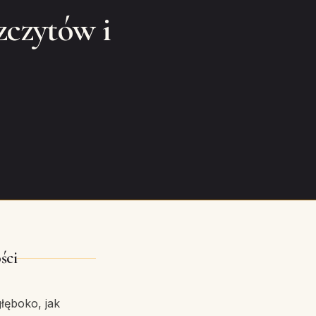
zczytów i
ści
głęboko, jak