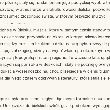
re później stały się fundamentem jego poetyckiej wyobraźn
zczytów, w atmosferze wielokulturowości Bielska, pozwoli
zrozumieć złożoność świata, w którym przyszło mu żyć.
enia, dzieciństwo
ził się w Bielsku, mieście, które w tamtym czasie stanowiło 
o dzieciństwo przypadło na okres, w którym miasto intens
ica między miejskim brukiem a dziką naturą była niezwykle 
ka spędzał długie godziny na wędrówkach po okolicznych 
nacją topografią i historią regionu. Te wczesne lata, spę
ających się pór roku w Beskidach, stały się później główn
Edukacja wczesnoszkolna, choć przebiegała w cieniu trudn
a dla niego czasem odkrywania literatury, która stała się j
epurki była procesem ciągłym, łączącym formalne nauczan
. Uczęszczał do bielskich szkół, gdzie pod okiem wymag