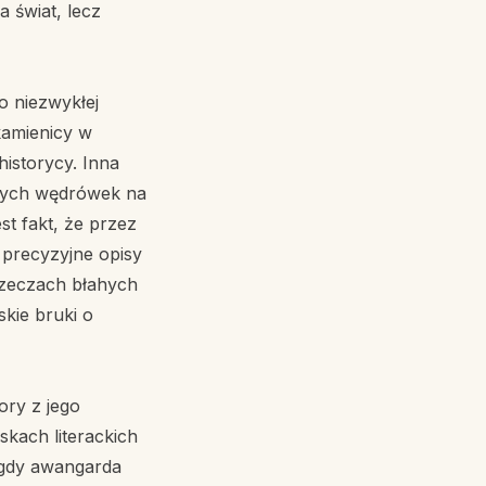
 świat, lecz
o niezwykłej
kamienicy w
historycy. Inna
tnych wędrówek na
st fakt, że przez
 precyzyjne opisy
 rzeczach błahych
skie bruki o
ory z jego
skach literackich
 gdy awangarda