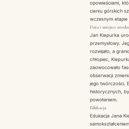
opowieściami, któ
cieniu górskich s
wczesnym etapie 
Data i miejsce urodz
Jan Kiepurka urod
przemysłowy. Jeg
rozwijało, a gran
chłopiec, Kiepur
zaowocowało fascy
obserwacji zmieni
jego twórczości. 
historycznych, był
powołaniem.
Edukacja
Edukacja Jana Ki
samokształceniem