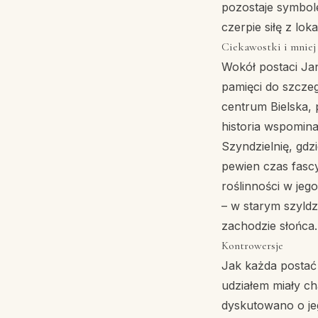
pozostaje symbole
czerpie siłę z lok
Ciekawostki i mniej
Wokół postaci Jan
pamięci do szczeg
centrum Bielska, p
historia wspomina
Szyndzielnię, gdz
pewien czas fascy
roślinności w jeg
– w starym szyldz
zachodzie słońca.
Kontrowersje
Jak każda postać 
udziałem miały ch
dyskutowano o je