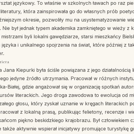
rsztat językowy. To właśnie w szkolnych ławach po raz pie
 literatury, która zainspirowała go do własnych prób poetyc
źniejszym okresie, pozwoliły mu na usystematyzowanie wied
ofii. Nie był jednak typem akademika zamkniętego w wieży z k
mistrzami byli lokalni gawędziarze, starsi mieszkańcy Biels
i języka i unikalnego spojrzenia na świat, które później z ta
r.
riera
Jana Kiepurki była ściśle powiązana z jego działalnością l
jego jedyne źródło utrzymania. Pracował w różnych instyt
ska-Białej, gdzie angażował się w organizację spotkań auto
kursów literackich. Jego droga zawodowa to ewolucja od m
rzałego głosu, który zyskał uznanie w kręgach literackich p
acował z lokalną prasą, publikując felietony, recenzje i wi
kańcom piękno beskidzkiego krajobrazu. Był człowiekiem cz
le także aktywnie wspierał inicjatywy promujące turystykę 