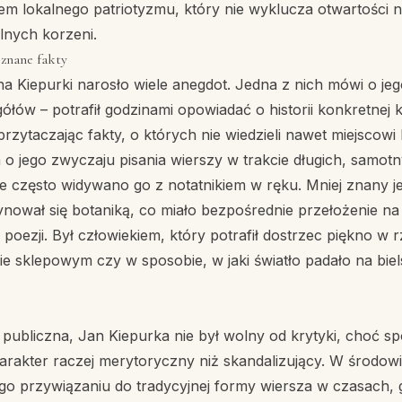
m lokalnego patriotyzmu, który nie wyklucza otwartości na
alnych korzeni.
 znane fakty
a Kiepurki narosło wiele anegdot. Jedna z nich mówi o jeg
ółów – potrafił godzinami opowiadać o historii konkretnej 
rzytaczając fakty, o których nie wiedzieli nawet miejscowi 
 o jego zwyczaju pisania wierszy w trakcie długich, samo
ie często widywano go z notatnikiem w ręku. Mniej znany je
nował się botaniką, co miało bezpośrednie przełożenie na
o poezji. Był człowiekiem, który potrafił dostrzec piękno w
ie sklepowym czy w sposobie, w jaki światło padało na biel
publiczna, Jan Kiepurka nie był wolny od krytyki, choć sp
arakter raczej merytoryczny niż skandalizujący. W środowi
go przywiązaniu do tradycyjnej formy wiersza w czasach,