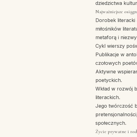
dziedzictwa kultu
Najważniejsze osiągni
Dorobek literacki
miłośników litera
metaforą i niezwy
Cykl wierszy pośw
Publikacje w anto
czołowych poetów
Aktywne wspieran
poetyckich.
Wkład w rozwój bi
literackich.
Jego twórczość b
pretensjonalnośc
społecznych.
Życie prywatne i rod