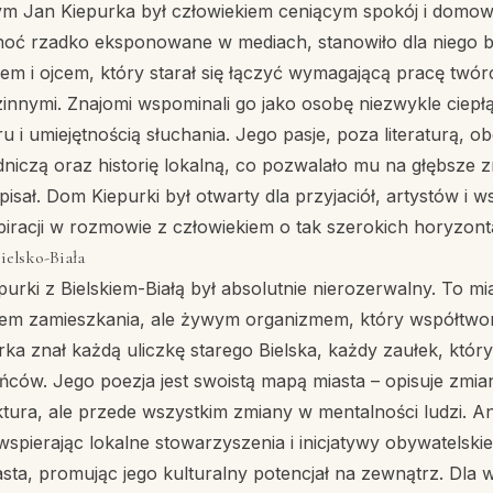
m Jan Kiepurka był człowiekiem ceniącym spokój i domow
choć rzadko eksponowane w mediach, stanowiło dla niego 
em i ojcem, który starał się łączyć wymagającą pracę twór
innymi. Znajomi wspominali go jako osobę niezwykle ciepł
i umiejętnością słuchania. Jego pasje, poza literaturą, o
dniczą oraz historię lokalną, co pozwalało mu na głębsze 
pisał. Dom Kiepurki był otwarty dla przyjaciół, artystów i w
spiracji w rozmowie z człowiekiem o tak szerokich horyzont
ielsko-Biała
urki z Bielskiem-Białą był absolutnie nierozerwalny. To mia
scem zamieszkania, ale żywym organizmem, który współtwor
ka znał każdą uliczkę starego Bielska, każdy zaułek, który
ów. Jego poezja jest swoistą mapą miasta – opisuje zmian
ktura, ale przede wszystkim zmiany w mentalności ludzi. A
wspierając lokalne stowarzyszenia i inicjatywy obywatelskie
a, promując jego kulturalny potencjał na zewnątrz. Dla w