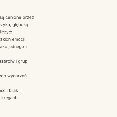
 są cenione przez
języka, głęboką
iczyć:
zkich emocji.
jako jednego z
ztatów i grup
nych wydarzeń
ść i brak
h kręgach