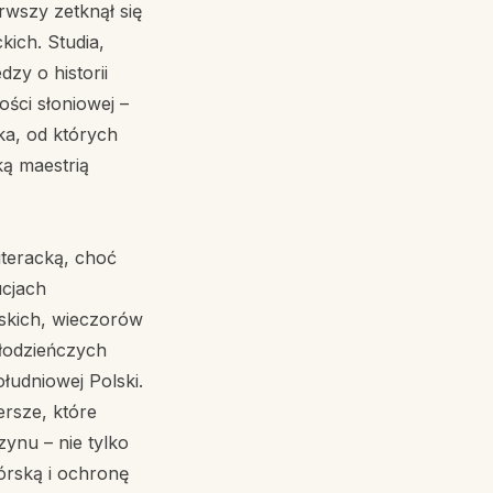
rwszy zetknął się
kich. Studia,
zy o historii
ości słoniowej –
ka, od których
ką maestrią
iteracką, choć
ucjach
rskich, wieczorów
łodzieńczych
ołudniowej Polski.
ersze, które
ynu – nie tylko
górską i ochronę