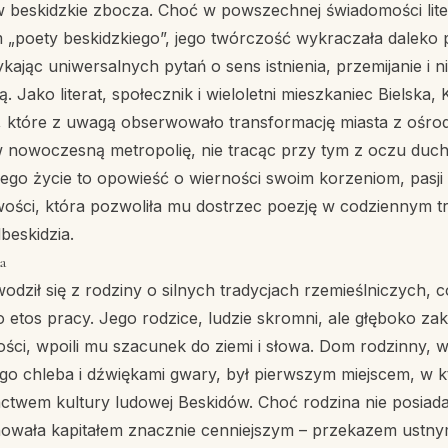
 beskidzkie zbocza. Choć w powszechnej świadomości lite
 „poety beskidzkiego”, jego twórczość wykraczała daleko
ykając uniwersalnych pytań o sens istnienia, przemijanie i 
. Jako literat, społecznik i wieloletni mieszkaniec Bielska, 
, które z uwagą obserwowało transformację miasta z ośro
nowoczesną metropolię, nie tracąc przy tym z oczu du
Jego życie to opowieść o wierności swoim korzeniom, pasji p
wości, która pozwoliła mu dostrzec poezję w codziennym t
eskidzia.
a
dził się z rodziny o silnych tradycjach rzemieślniczych, 
o etos pracy. Jego rodzice, ludzie skromni, ale głęboko za
ości, wpoili mu szacunek do ziemi i słowa. Dom rodzinny, 
o chleba i dźwiękami gwary, był pierwszym miejscem, w 
actwem kultury ludowej Beskidów. Choć rodzina nie posiada
owała kapitałem znacznie cenniejszym – przekazem ustnym