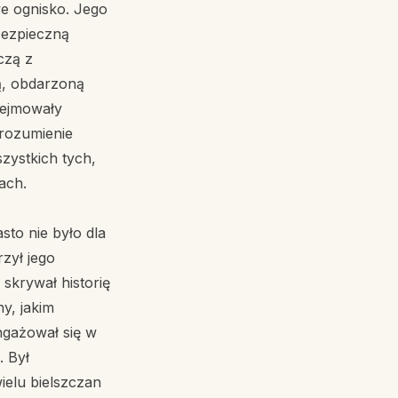
e ognisko. Jego
bezpieczną
czą z
ą, obdarzoną
bejmowały
zrozumienie
szystkich tych,
ach.
sto nie było dla
zył jego
 skrywał historię
y, jakim
ngażował się w
. Był
ielu bielszczan