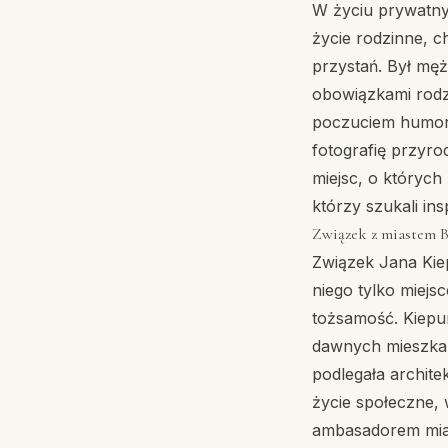
W życiu prywatny
życie rodzinne, 
przystań. Był męż
obowiązkami rodz
poczuciem humoru 
fotografię przyro
miejsc, o których 
którzy szukali in
Związek z miastem B
Związek Jana Kiep
niego tylko miej
tożsamość. Kiepur
dawnych mieszkańc
podlegała archite
życie społeczne, 
ambasadorem miast