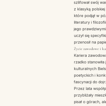
szlifował swój wa
z klasyką polskiej
które podjął w pó
literatury i filoz
jego prawdziwymi 
uczył się specyfik
przenosił na papie
Życie zawodowe i ka
Kariera zawodowa 
rzadko stanowiła 
kulturalnych Biel
poetyckich i kon
fascynacji do doj
Przez lata współpr
przybliżały miesz
pisał o górach, a