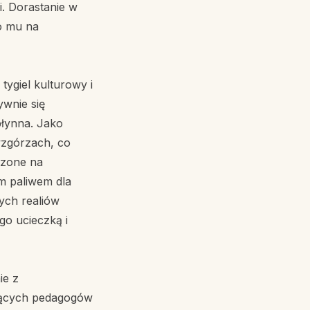
i. Dorastanie w
ło mu na
tygiel kulturowy i
ywnie się
płynna. Jako
wzgórzach, co
dzone na
ym paliwem dla
ych realiów
ego ucieczką i
ie z
ających pedagogów