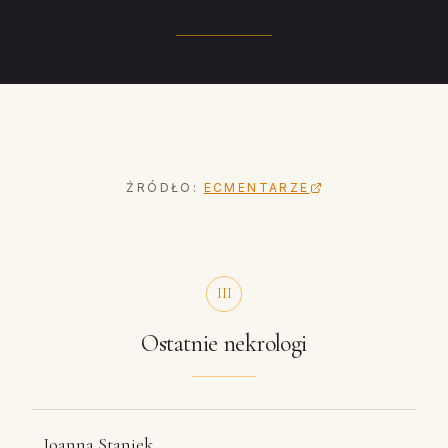
ŹRÓDŁO:
ECMENTARZE
III
Ostatnie nekrologi
Joanna Staniek