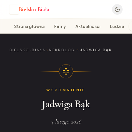
Bielsko-Biała
B
Strona główna
Firmy
Aktualności
Ludzie
BIELSKO-BIAŁA
NEKROLOGI
JADWIGA BĄK
WSPOMNIENIE
Jadwiga Bąk
3 lutego 2026