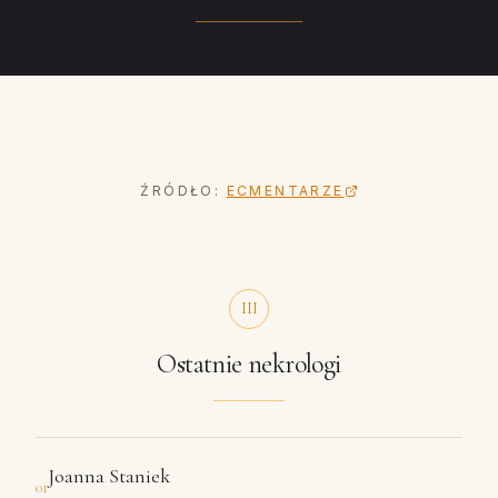
ŹRÓDŁO:
ECMENTARZE
III
Ostatnie nekrologi
Joanna Staniek
01