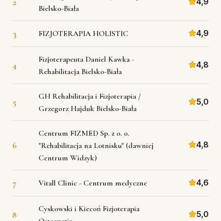
2
4,9
Bielsko-Biała
3
4,9
FIZJOTERAPIA HOLISTIC
Fizjoterapeuta Daniel Kawka -
4
4,8
Rehabilitacja Bielsko-Biała
GH Rehabilitacja i Fizjoterapia /
5
5,0
Grzegorz Hajduk Bielsko-Biała
Centrum FIZMED Sp. z o. o.
6
4,8
"Rehabilitacja na Lotnisku" (dawniej
Centrum Widzyk)
7
4,6
Vitall Clinic - Centrum medyczne
Cyskowski i Kiecoń Fizjoterapia
8
5,0
Osteopatia