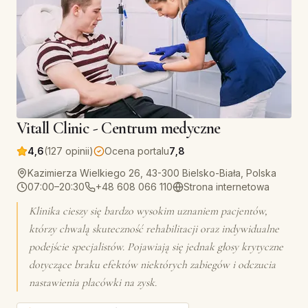
Vitall Clinic - Centrum medyczne
4,6
(127 opinii)
Ocena portalu
7,8
Kazimierza Wielkiego 26, 43-300 Bielsko-Biała, Polska
07:00–20:30
+48 608 066 110
Strona internetowa
Klinika cieszy się bardzo wysokim uznaniem pacjentów,
którzy chwalą skuteczność rehabilitacji oraz indywidualne
podejście specjalistów. Pojawiają się jednak głosy krytyczne
dotyczące braku efektów niektórych zabiegów i odczucia
nastawienia placówki na zysk.