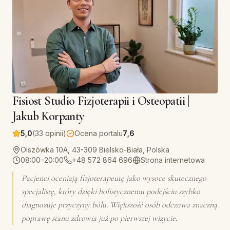
Fisiost Studio Fizjoterapii i Osteopatii |
Jakub Korpanty
5,0
(33 opinii)
Ocena portalu
7,6
Olszówka 10A, 43-309 Bielsko-Biała, Polska
08:00–20:00
+48 572 864 696
Strona internetowa
Pacjenci oceniają fizjoterapeutę jako wysoce skutecznego
specjalistę, który dzięki holistycznemu podejściu szybko
diagnozuje przyczyny bólu. Większość osób odczuwa znaczną
poprawę stanu zdrowia już po pierwszej wizycie.