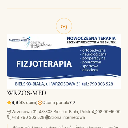
09
WRZOS-MED
4,9
(48 opinii)
Ocena portalu
7,7
Wrzosowa 31, 43-303 Bielsko-Biała, Polska
08:00–16:00
+48 790 303 528
Strona internetowa
Wrzos-Med jest oceniany jako placówka o bardzo wysokim