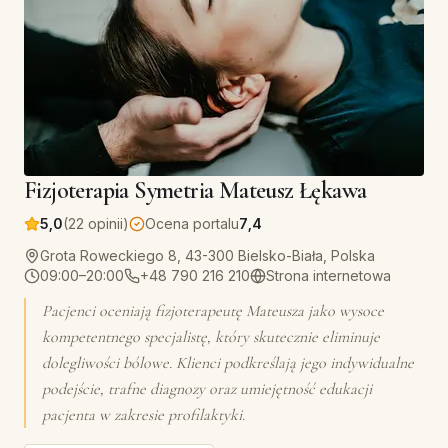
Fizjoterapia Symetria Mateusz Łękawa
5,0
(22 opinii)
Ocena portalu
7,4
Grota Roweckiego 8, 43-300 Bielsko-Biała, Polska
09:00–20:00
+48 790 216 210
Strona internetowa
Pacjenci oceniają fizjoterapeutę Mateusza jako wysoce
kompetentnego specjalistę, który skutecznie eliminuje
dolegliwości bólowe. Klienci podkreślają jego indywidualne
podejście, trafne diagnozy oraz umiejętność edukacji
pacjenta w zakresie profilaktyki.