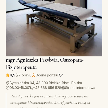
mgr Agnieszka Przybyła, Osteopata-
Fizjoterapeuta
4,9
(27 opinii)
Ocena portalu
7,4
Bystrzańska 94, 43-300 Bielsko-Biała, Polska
08:00–18:00
+48 668 956 528
Strona internetowa
Pani Agnieszka jest oceniana jako wysoce skuteczna
osteopatka i fizjoterapeutka, której pacjenci cenią za