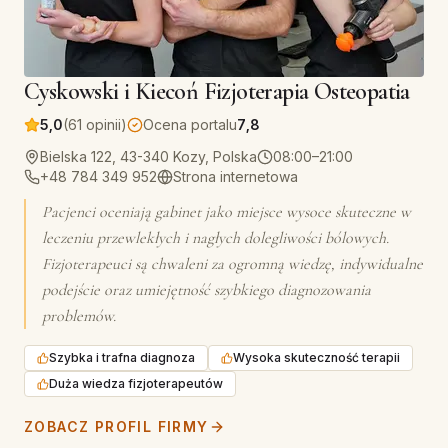
Cyskowski i Kiecoń Fizjoterapia Osteopatia
5,0
(61 opinii)
Ocena portalu
7,8
Bielska 122, 43-340 Kozy, Polska
08:00–21:00
+48 784 349 952
Strona internetowa
Pacjenci oceniają gabinet jako miejsce wysoce skuteczne w
leczeniu przewlekłych i nagłych dolegliwości bólowych.
Fizjoterapeuci są chwaleni za ogromną wiedzę, indywidualne
podejście oraz umiejętność szybkiego diagnozowania
problemów.
Szybka i trafna diagnoza
Wysoka skuteczność terapii
Duża wiedza fizjoterapeutów
ZOBACZ PROFIL FIRMY