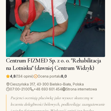
Centrum FIZMED Sp. z o. o. "Rehabilitacja
na Lotnisku" (dawniej Centrum Widzyk)
4,8
(134 opinii)
Ocena portalu
8,0
Cieszyńska 317, 43-300 Bielsko-Biała, Polska
07:00–21:00
+48 693 601 454
Strona internetowa
Pacjenci oceniają placówkę jako wysoce skuteczną w
leczeniu dolegliwości bólowych, podkreślając zaangażowanie
i wiedzę fizjoterapeutów. Większość opinii jest bardzo