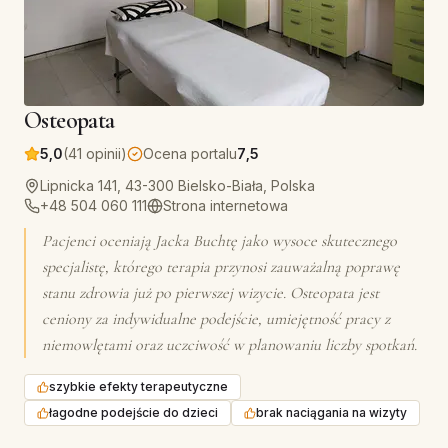
Osteopata
5,0
(41 opinii)
Ocena portalu
7,5
Lipnicka 141, 43-300 Bielsko-Biała, Polska
+48 504 060 111
Strona internetowa
Pacjenci oceniają Jacka Buchtę jako wysoce skutecznego
specjalistę, którego terapia przynosi zauważalną poprawę
stanu zdrowia już po pierwszej wizycie. Osteopata jest
ceniony za indywidualne podejście, umiejętność pracy z
niemowlętami oraz uczciwość w planowaniu liczby spotkań.
szybkie efekty terapeutyczne
łagodne podejście do dzieci
brak naciągania na wizyty