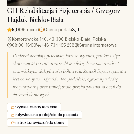
GH Rehabilitacja i Fizjoterapia / Grzegorz
Hajduk Bielsko-Biała
5,0
(96 opinii)
Ocena portalu
8,0
Komorowicka 140, 43-300 Bielsko-Biała, Polska
08:00–18:00
+48 734 165 258
Strona internetowa
Pacjenci oceniają placówkę bardzo wysoko, podkreślając
skuteczność terapii oraz szybkie efekty leczenia urazów i
przewlekłych dolegliwości bólowych. Zespół fizjoterapeutów
jest ceniony za indywidualne podejście, ogromną wiedzę
merytoryczną oraz umiejętność przekazywania zaleceń do
ćwiczeń domowych.
szybkie efekty leczenia
indywidualne podejście do pacjenta
instruktaż ćwiczeń do domu