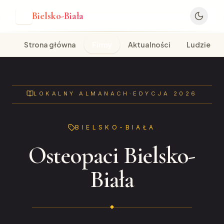
Bielsko-Biała
B
Strona główna
Firmy
Aktualności
Ludzie
LOKALNY ALMANACH
·
EDYCJA 2026
BIELSKO-BIAŁA
Osteopaci Bielsko-
Biała