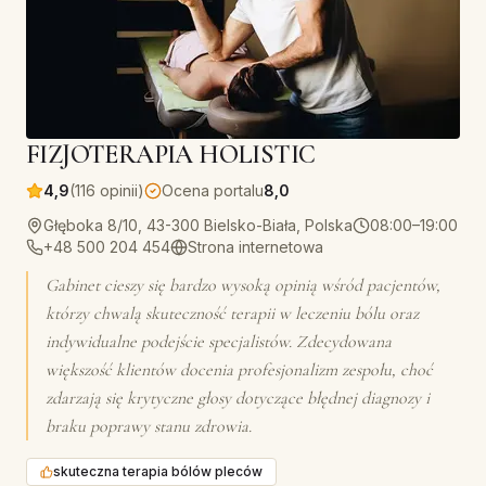
FIZJOTERAPIA HOLISTIC
4,9
(116 opinii)
Ocena portalu
8,0
Głęboka 8/10, 43-300 Bielsko-Biała, Polska
08:00–19:00
+48 500 204 454
Strona internetowa
Gabinet cieszy się bardzo wysoką opinią wśród pacjentów,
którzy chwalą skuteczność terapii w leczeniu bólu oraz
indywidualne podejście specjalistów. Zdecydowana
większość klientów docenia profesjonalizm zespołu, choć
zdarzają się krytyczne głosy dotyczące błędnej diagnozy i
braku poprawy stanu zdrowia.
skuteczna terapia bólów pleców