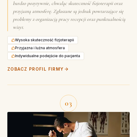
bardzo pozytywnie, chwaląc skuteczność fizjoterapii oraz
przyjazną atmosferę. Zgłaszane są jednak powtarzające się
problemy z organizacją pracy recepcji oraz punktualnością
wizyt.
Wysoka skuteczność fizjoterapii
Przyjazna i luźna atmosfera
Indywidualne podejście do pacjenta
ZOBACZ PROFIL FIRMY
03