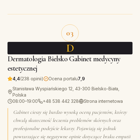
03
D
Dermatologia Bielsko Gabinet medycyny
estetycznej
4,4
(238 opinii)
Ocena portalu
7,9
Stanisława Wyspiańskiego 12, 43-300 Bielsko-Biała,
Polska
08:00–19:00
+48 538 442 328
Strona internetowa
Gabinet cieszy się bardzo wysoką oceną pacjentów, którzy
chwalą skuteczność leczenia problemów skórnych oraz
profesjonalne podejście lekarzy. Pojawiają się jednak
powtarzające się negatywne opinie dotyczące braku empatii