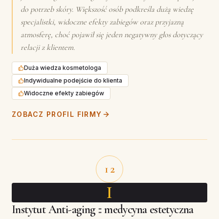
do potrzeb skóry. Większość osób podkreśla dużą wiedzę
specjalistki, widoczne efekty zabiegów oraz przyjazną
atmosferę, choć pojawił się jeden negatywny głos dotyczący
relacji z klientem.
Duża wiedza kosmetologa
Indywidualne podejście do klienta
Widoczne efekty zabiegów
ZOBACZ PROFIL FIRMY
12
I
Instytut Anti-aging :: medycyna estetyczna