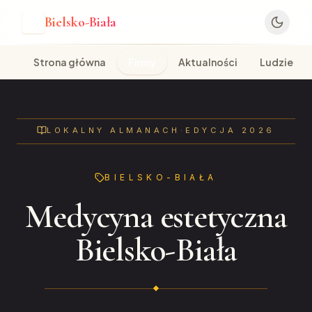
Bielsko-Biała
B
Strona główna
Firmy
Aktualności
Ludzie
LOKALNY ALMANACH
·
EDYCJA 2026
BIELSKO-BIAŁA
Medycyna estetyczna
Bielsko-Biała