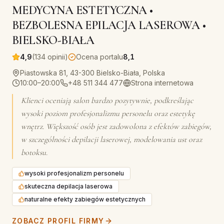
MEDYCYNA ESTETYCZNA •
BEZBOLESNA EPILACJA LASEROWA •
BIELSKO-BIAŁA
4,9
(134 opinii)
Ocena portalu
8,1
Piastowska 81, 43-300 Bielsko-Biała, Polska
10:00–20:00
+48 511 344 477
Strona internetowa
Klienci oceniają salon bardzo pozytywnie, podkreślając
wysoki poziom profesjonalizmu personelu oraz estetykę
wnętrz. Większość osób jest zadowolona z efektów zabiegów,
w szczególności depilacji laserowej, modelowania ust oraz
botoksu.
wysoki profesjonalizm personelu
skuteczna depilacja laserowa
naturalne efekty zabiegów estetycznych
ZOBACZ PROFIL FIRMY