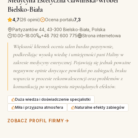
Medycyna Estetyczna Gawlińska-Wróbel
Bielsko-Biała
4,7
(26 opinii)
Ocena portalu
7,3
Partyzantów 44, 43-300 Bielsko-Biała, Polska
10:00–18:00
+48 792 600 775
Strona internetowa
Większość klientek ocenia salon bardzo pozytywnie,
podkreślając wysoką wiedzę i umiejętności pani Haliny w
zakresie medycyny estetycznej. Pojawiają się jednak poważne
negatywne opinie dotyczące powikłań po zabiegach, braku
wsparcia w procesie rekonwalescencji oraz problemów z
komunikacją po wystąpieniu niepożądanych efektów.
Duża wiedza i doświadczenie specjalistki
Miła i przyjazna atmosfera
Naturalne efekty zabiegów
ZOBACZ PROFIL FIRMY