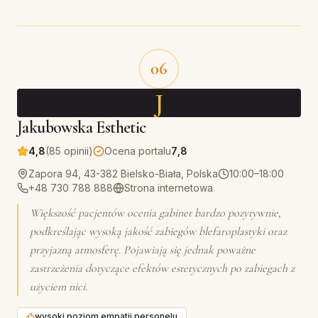
06
J
Jakubowska Esthetic
4,8
(85 opinii)
Ocena portalu
7,8
Zapora 94, 43-382 Bielsko-Biała, Polska
10:00–18:00
+48 730 788 888
Strona internetowa
Większość pacjentów ocenia gabinet bardzo pozytywnie,
podkreślając wysoką jakość zabiegów blefaroplastyki oraz
przyjazną atmosferę. Pojawiają się jednak poważne
zastrzeżenia dotyczące efektów estetycznych po zabiegach z
użyciem nici.
wysoki poziom empatii personelu