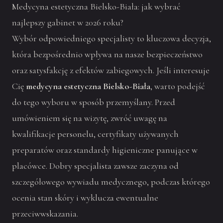
Medycyna estetyczna Bielsko-Biała: jak wybrać
najlepszy gabinet w 2026 roku?
Wybór odpowiedniego specjalisty to kluczowa decyzja,
która bezpośrednio wpływa na nasze bezpieczeństwo
oraz satysfakcję z efektów zabiegowych. Jeśli interesuje
Cię
medycyna estetyczna Bielsko-Biała
, warto podejść
do tego wyboru w sposób przemyślany. Przed
umówieniem się na wizytę, zwróć uwagę na
kwalifikacje personelu, certyfikaty używanych
preparatów oraz standardy higieniczne panujące w
placówce. Dobry specjalista zawsze zaczyna od
szczegółowego wywiadu medycznego, podczas którego
ocenia stan skóry i wyklucza ewentualne
przeciwwskazania.