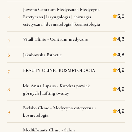
Juwena Centrum Medyczne i Medycyna
4
5,0
Estetyczna | laryngologia | chirurgia
estetyczna | dermatologia | kosmetologia
5
4,6
Vitall Clinic - Centrum medyczne
6
4,8
Jakubowska Esthetic
7
4,9
BEAUTY CLINIC KOSMETOLOGIA
lek. Anna Laprus - Korekta powiek
8
4,9
górnych | Lifting twarzy
Bielsko Clinic - Medycyna estetyczna i
9
4,9
kosmetologia
Med&Beauty Clinic - Salon