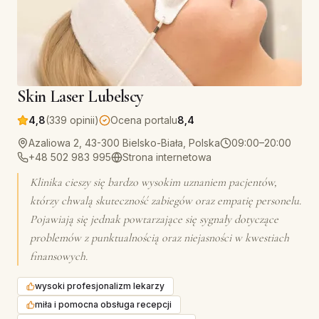
Skin Laser Lubelscy
4,8
(339 opinii)
Ocena portalu
8,4
Azaliowa 2, 43-300 Bielsko-Biała, Polska
09:00–20:00
+48 502 983 995
Strona internetowa
Klinika cieszy się bardzo wysokim uznaniem pacjentów,
którzy chwalą skuteczność zabiegów oraz empatię personelu.
Pojawiają się jednak powtarzające się sygnały dotyczące
problemów z punktualnością oraz niejasności w kwestiach
finansowych.
wysoki profesjonalizm lekarzy
miła i pomocna obsługa recepcji