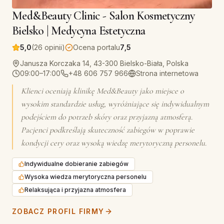
Med&Beauty Clinic - Salon Kosmetyczny
Bielsko | Medycyna Estetyczna
5,0
(26 opinii)
Ocena portalu
7,5
Janusza Korczaka 14, 43-300 Bielsko-Biała, Polska
09:00–17:00
+48 606 757 966
Strona internetowa
Klienci oceniają klinikę Med&Beauty jako miejsce o
wysokim standardzie usług, wyróżniające się indywidualnym
podejściem do potrzeb skóry oraz przyjazną atmosferą.
Pacjenci podkreślają skuteczność zabiegów w poprawie
kondycji cery oraz wysoką wiedzę merytoryczną personelu.
Indywidualne dobieranie zabiegów
Wysoka wiedza merytoryczna personelu
Relaksująca i przyjazna atmosfera
ZOBACZ PROFIL FIRMY