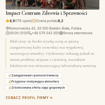
Impact Centrum Zdrowia i Sprawności
4,9
(176 opinii)
Ocena portalu
8,2
Komorowicka 43, 43-300 Bielsko-Biała, Polska
06:00–21:00
+48 576 043 300
Strona internetowa
Klub cieszy się bardzo wysoką oceną za sprawą
zaangażowanej kadry trenerskiej oraz wyjątkowej,
motywującej atmosfery. Użytkownicy wskazują jednak na
istotne problemy związane z czystością, warunkami
lokalowymi oraz niewystarczającą infrastrukturą sanitarną.
Zaangażowani i pomocni trenerzy
Przyjazna i motywująca atmosfera
Zróżnicowana oferta zajęć grupowych
ZOBACZ PROFIL FIRMY