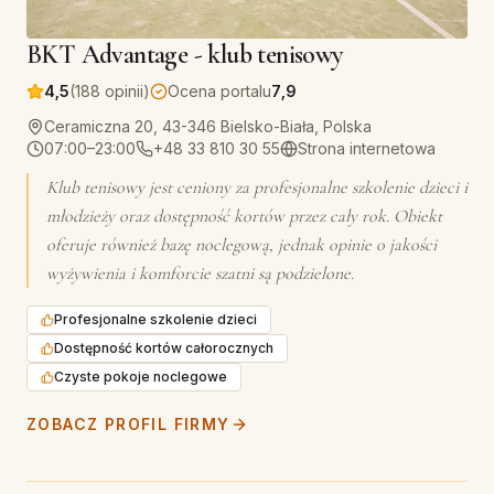
BKT Advantage - klub tenisowy
4,5
(188 opinii)
Ocena portalu
7,9
Ceramiczna 20, 43-346 Bielsko-Biała, Polska
07:00–23:00
+48 33 810 30 55
Strona internetowa
Klub tenisowy jest ceniony za profesjonalne szkolenie dzieci i
młodzieży oraz dostępność kortów przez cały rok. Obiekt
oferuje również bazę noclegową, jednak opinie o jakości
wyżywienia i komforcie szatni są podzielone.
Profesjonalne szkolenie dzieci
Dostępność kortów całorocznych
Czyste pokoje noclegowe
ZOBACZ PROFIL FIRMY