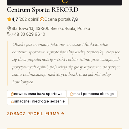
Centrum Sportu REKORD
4,7
(262 opinii)
Ocena portalu
7,8
Startowa 13, 43-300 Bielsko-Biała, Polska
+48 33 829 96 10
Obiekt jest oceniany jako nowoczesne i funkcjonalne
centrum sportowe z profesjonalną kadrą trenerską, cieszące
się dużą popularnością wśród rodzin. Mimo przeważających
pozytywnych opinii, pojawiają się głosy krytyczne dotyczące
stanu technicznego niektórych boisk oraz jakości usług
hotelowych.
nowoczesna baza sportowa
miła i pomocna obsługa
smaczne i niedrogie jedzenie
ZOBACZ PROFIL FIRMY