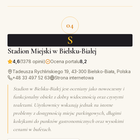
04
S
Stadion Miejski w Bielsku-Białej
4,6
(1378 opinii)
Ocena portalu
8,2
Tadeusza Rychlińskiego 19, 43-300 Bielsko-Biała, Polska
+48 33 497 52 63
Strona internetowa
Stadion w Bielsku-Białej jest oceniany jako nowoczesny i
funkcjonalny obiekt z dobrą widocznością oraz czystymi
toaletami. Użytkownicy wskazują jednak na istotne
problemy z dostępnością miejsc parkingowych, długimi
kolejkami do punktów gastronomicznych oraz wysokimi
cenami w bufetach.