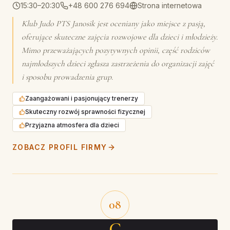
15:30–20:30
+48 600 276 694
Strona internetowa
Klub Judo PTS Janosik jest oceniany jako miejsce z pasją,
oferujące skuteczne zajęcia rozwojowe dla dzieci i młodzieży.
Mimo przeważających pozytywnych opinii, część rodziców
najmłodszych dzieci zgłasza zastrzeżenia do organizacji zajęć
i sposobu prowadzenia grup.
Zaangażowani i pasjonujący trenerzy
Skuteczny rozwój sprawności fizycznej
Przyjazna atmosfera dla dzieci
ZOBACZ PROFIL FIRMY
08
C