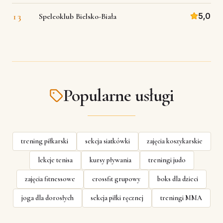
13
5,0
Speleoklub Bielsko-Biała
Popularne usługi
trening piłkarski
sekcja siatkówki
zajęcia koszykarskie
lekcje tenisa
kursy pływania
treningi judo
zajęcia fitnessowe
crossfit grupowy
boks dla dzieci
joga dla dorosłych
sekcja piłki ręcznej
treningi MMA