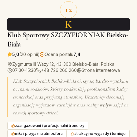
12
K
Klub Sportowy SZCZYPIORNIAK Bielsko-
Biała
5,0
(20 opinii)
Ocena portalu
7,4
Zygmunta III Wazy 12, 43-300 Bielsko-Biała, Polska
07:30–15:30
+48 726 260 260
Strona internetowa
Klub Szczypiorniak Bielsko-Biała cieszy się bardzo wysokimi
ocenami rodziców, którzy podkreślają profesjonalizm kadry
trenerskiej oraz przyjazną atmosferę. Uczestnicy doceniają
organizację wyjazdów, turniejów oraz realny wpływ zajęć na
rozwój sportowy dzieci.
zaangażowani i profesjonalni trenerzy
miła i przyjazna atmosfera
atrakcyjne wyjazdy i turnieje