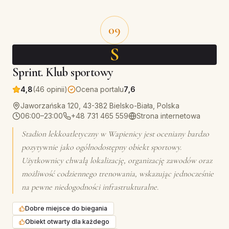
09
S
Sprint. Klub sportowy
4,8
(46 opinii)
Ocena portalu
7,6
Jaworzańska 120, 43-382 Bielsko-Biała, Polska
06:00–23:00
+48 731 465 559
Strona internetowa
Stadion lekkoatletyczny w Wapienicy jest oceniany bardzo
pozytywnie jako ogólnodostępny obiekt sportowy.
Użytkownicy chwalą lokalizację, organizację zawodów oraz
możliwość codziennego trenowania, wskazując jednocześnie
na pewne niedogodności infrastrukturalne.
Dobre miejsce do biegania
Obiekt otwarty dla każdego