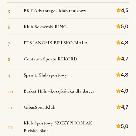
5
4,5
BKT Advantage - klub tenisowy
6
5,0
Klub Bokserski RING
7
4,8
PTS JANOSIK BIELSKO-BIAŁA
8
4,7
Centrum Sportu REKORD
9
4,8
Sprint. Klub sportowy
10
4,9
Basket Hills - koszykówka dla dzieci
11
4,7
GibasSportKlub
Klub Sportowy SZCZYPIORNIAK
12
5,0
Bielsko-Biała