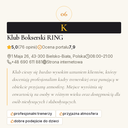
06
K
Klub Bokserski RING
5,0
(76 opinii)
Ocena portalu
7,9
1 Maja 26, 43-300 Bielsko-Biała, Polska
08:00–21:00
+48 690 611 881
Strona internetowa
Klub cieszy się bardzo wysokim uznaniem klientów, którzy
doceniają profesjonalizm kadry trenerskiej oraz panującą w
obiekcie przyjazną atmosferę. Miejsce wyróżnia się
otwartością na osoby w różnym wieku oraz dostępnością dla
osób niesłyszących i słabosłyszących.
profesjonalni trenerzy
przyjazna atmosfera
dobre podejście do dzieci