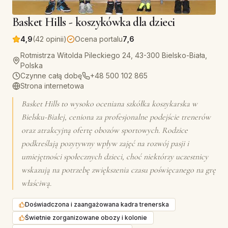
Basket Hills - koszykówka dla dzieci
4,9
(42 opinii)
Ocena portalu
7,6
Rotmistrza Witolda Pileckiego 24, 43-300 Bielsko-Biała,
Polska
Czynne całą dobę
+48 500 102 865
Strona internetowa
Basket Hills to wysoko oceniana szkółka koszykarska w
Bielsku-Białej, ceniona za profesjonalne podejście trenerów
oraz atrakcyjną ofertę obozów sportowych. Rodzice
podkreślają pozytywny wpływ zajęć na rozwój pasji i
umiejętności społecznych dzieci, choć niektórzy uczestnicy
wskazują na potrzebę zwiększenia czasu poświęcanego na grę
właściwą.
Doświadczona i zaangażowana kadra trenerska
Świetnie zorganizowane obozy i kolonie