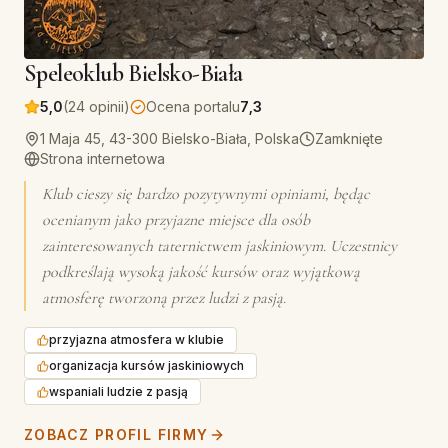
Speleoklub Bielsko-Biała
5,0
(24 opinii)
Ocena portalu
7,3
1 Maja 45, 43-300 Bielsko-Biała, Polska
Zamknięte
Strona internetowa
Klub cieszy się bardzo pozytywnymi opiniami, będąc
ocenianym jako przyjazne miejsce dla osób
zainteresowanych taternictwem jaskiniowym. Uczestnicy
podkreślają wysoką jakość kursów oraz wyjątkową
atmosferę tworzoną przez ludzi z pasją.
przyjazna atmosfera w klubie
organizacja kursów jaskiniowych
wspaniali ludzie z pasją
ZOBACZ PROFIL FIRMY