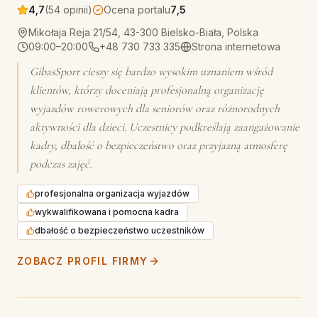
4,7
(54 opinii)
Ocena portalu
7,5
Mikołaja Reja 21/54, 43-300 Bielsko-Biała, Polska
09:00–20:00
+48 730 733 335
Strona internetowa
GibasSport cieszy się bardzo wysokim uznaniem wśród
klientów, którzy doceniają profesjonalną organizację
wyjazdów rowerowych dla seniorów oraz różnorodnych
aktywności dla dzieci. Uczestnicy podkreślają zaangażowanie
kadry, dbałość o bezpieczeństwo oraz przyjazną atmosferę
podczas zajęć.
profesjonalna organizacja wyjazdów
wykwalifikowana i pomocna kadra
dbałość o bezpieczeństwo uczestników
ZOBACZ PROFIL FIRMY